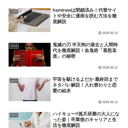
hamirawは閉鎖済み！代替サイ
2026
トや安全に漫画を読む方法を徹
底解説
2026.06.13
鬼滅の刃 半天狗の過去と人間時
2026
代を徹底解説！血鬼術「喜怒哀
楽」の秘密
2026.06.12
宇宙を駆けるよだか 最終回まで
2026
ネタバレ解説！入れ替わりと恋
愛の結末
2026.06.12
ハイキュー!!孤爪研磨の大人にな
2026
った姿｜卒業後のキャリアと生
活を徹底解説