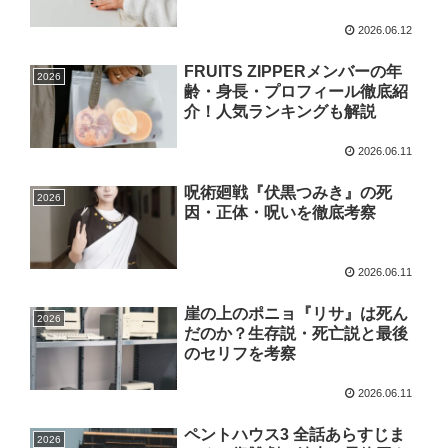
2026.06.12
FRUITS ZIPPERメンバーの年
2026
齢・身長・プロフィール徹底紹
介！人気ランキングも解説
2026.06.11
呪術廻戦『伏黒つみき』の死
2026
因・正体・呪いを徹底考察
2026.06.11
崖の上のポニョ『リサ』は死ん
2026
だのか？生存説・死亡説と最後
のセリフを考察
2026.06.11
ペントハウス3 全話あらすじま
2026