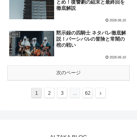
とめ！復讐劇の結末と最終回を
徹底解説
2026.06.10
黙示録の四騎士 ネタバレ徹底解
2026
説！パーシバルの冒険と常闇の
棺の戦い
2026.06.10
次のページ
1
2
3
…
62
AI TAKA BLOG