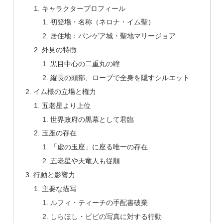
キャラクタープロフィール
初登場・名称（ネロナ・イム聖）
居住地：パンゲア城・聖地マリージョア
外見の特徴
黒目中心の二重丸の瞳
縦長の頭部、ローブで全身を隠すシルエット
イム様の立場と権力
五老星より上位
世界政府の黒幕として君臨
玉座の存在
「虚の玉座」に座る唯一の存在
五老星や天竜人も従順
行動と影響力
主要な描写
ルフィ・ティーチの手配書破棄
しらほし・ビビの写真に対する行動