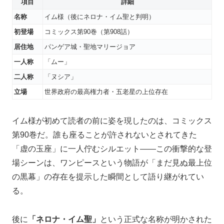
項目
詳細
名称
イム様（後にネロナ・イム聖と判明）
初登場
コミックス第90巻（第908話）
居住地
パンゲア城・聖地マリージョア
一人称
「ムー」
二人称
「ヌシア」
立場
世界政府の最高権力者・五老星の上位存在
イム様が初めて読者の前に姿を現したのは、コミックス
第90巻だ。誰も座ることが許されないとされてきた
「虚の玉座」に一人佇むシルエット——この衝撃的な登
場シーンは、ワンピースという物語が「まだ見ぬ最上位
の黒幕」の存在を提示した瞬間として語り継がれてい
る。
後に
「ネロナ・イム聖」
という正式な名称が明かされた