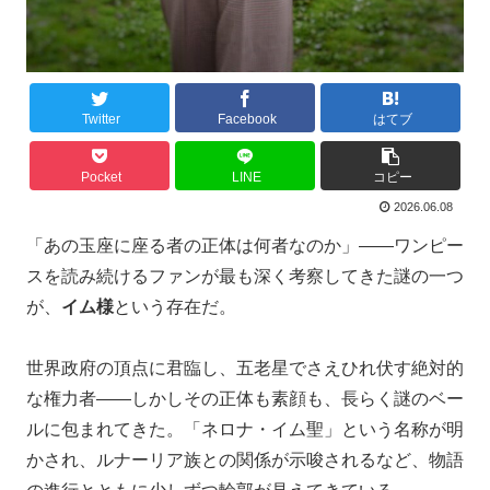
Twitter
Facebook
はてブ
Pocket
LINE
コピー
2026.06.08
「あの玉座に座る者の正体は何者なのか」——ワンピー
スを読み続けるファンが最も深く考察してきた謎の一つ
が、
イム様
という存在だ。
世界政府の頂点に君臨し、五老星でさえひれ伏す絶対的
な権力者——しかしその正体も素顔も、長らく謎のベー
ルに包まれてきた。「ネロナ・イム聖」という名称が明
かされ、ルナーリア族との関係が示唆されるなど、物語