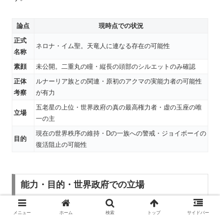
論点
現時点での状況
正式
ネロナ・イム聖。天竜人に連なる存在の可能性
名称
素顔
未公開。二重丸の瞳・縦長の頭部のシルエットのみ確認
正体
ルナーリア族との関連・原初のアクマの実能力者の可能性
考察
が有力
五老星の上位・世界政府の真の最高権力者・虚の玉座の唯
立場
一の主
現在の世界秩序の維持・Dの一族への警戒・ジョイボーイの
目的
復活阻止の可能性
能力・目的・世界政府での立場
能力：
武力・アクマの実の能力（未確定）・800年
メニュー
ホーム
検索
トップ
サイドバー