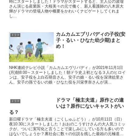
時にスタートしました！ドラマがスタートすると、主人公の波瑠
さん演じる産業医・大桜美々の元で働く、新人看護師の八木原大
輝がドラマの登場人物や概要をかわいくナビゲートしてくれま
し...
カムカムエブリバディの子役(安
ドラマ
子・るい・ひなた幼少期)まと
め！
NHK連続テレビ小説「カムカムエヴリバディ」が2021年11月1日
(月)朝8:00～スタートしました！朝ドラ史上初となる３人のヒロイ
ンは、安子役を上白石萌音さん、安子の娘・るい役を深津絵里さ
ん、安子の孫でるいの娘・ひなた役を川栄李奈さんが演...
ドラマ「極主夫道」原作との違
ドラマ
いは？原作にないキャストがい
る？
新日曜ドラマ「極主夫道（ごくしゅふどう）」が10月11日（日）
夜10:30にスタートしました！おおのこうすけさんの大人気コミッ
クが、ついに実写化と言うことで楽しみにしている方も多いので
はないでしょうか？裏社会に数々の伝説を残した最凶の元極道...