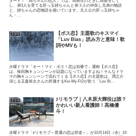
タート！「姉ちゃんの恋人」では、高校生のときに両親を亡く
し、弟3人を育てる肝っ玉姉ちゃんと弟３人の仲良し兄弟の物語
と、姉ちゃんの恋物語を描いています。主人公の肝っ玉姉ちゃ
ん・...
【ボス恋】主題歌のキスマイ
ドラマ
「Luv Bias」読み方と意味！歌
詞やMVも！
火曜ドラマ「オー！マイ・ボス！恋は別冊で」通称【ボス恋】
は、毎回胸キュンシーンが話題になっていますよね！そんなドラ
マの胸キュンシーンで流れてくる【ボス恋】の主題歌は、潤之介
演じる玉森裕太さんの所属するKis-My-Ft2が歌う「Luv Bi...
♯リモラブ｜八木原大輝役は誰？
ドラマ
かわいい新人看護師！髙橋優
斗！
水曜ドラマ「♯リモラブ～普通の恋は邪道～」が10月14日（水）10