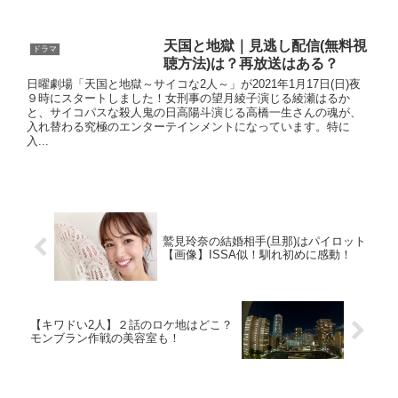
天国と地獄｜見逃し配信(無料視
ドラマ
聴方法)は？再放送はある？
日曜劇場「天国と地獄～サイコな2人～」が2021年1月17日(日)夜
９時にスタートしました！女刑事の望月綾子演じる綾瀬はるか
と、サイコパスな殺人鬼の日高陽斗演じる高橋一生さんの魂が、
入れ替わる究極のエンターテインメントになっています。特に
入...
鷲見玲奈の結婚相手(旦那)はパイロット
【画像】ISSA似！馴れ初めに感動！
【キワドい2人】２話のロケ地はどこ？
モンブラン作戦の美容室も！