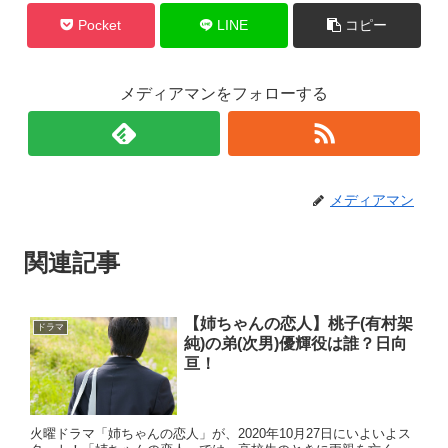
Pocket
LINE
コピー
メディアマンをフォローする
メディアマン
関連記事
【姉ちゃんの恋人】桃子(有村架
ドラマ
純)の弟(次男)優輝役は誰？日向
亘！
火曜ドラマ「姉ちゃんの恋人」が、2020年10月27日にいよいよス