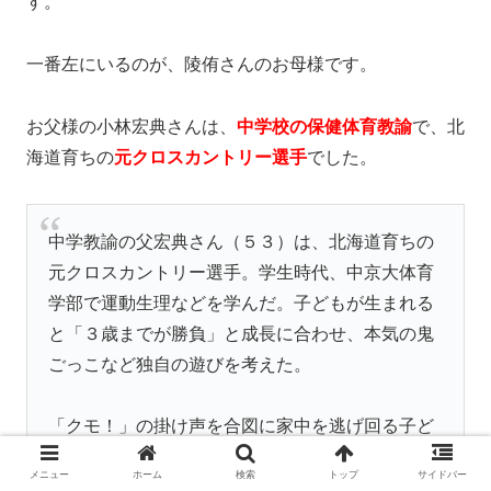
す。
一番左にいるのが、陵侑さんのお母様です。
お父様の小林宏典さんは、
中学校の保健体育教諭
で、北
海道育ちの
元クロスカントリー選手
でした。
中学教諭の父宏典さん（５３）は、北海道育ちの
元クロスカントリー選手。学生時代、中京大体育
学部で運動生理などを学んだ。子どもが生まれる
と「３歳までが勝負」と成長に合わせ、本気の鬼
ごっこなど独自の遊びを考えた。
「クモ！」の掛け声を合図に家中を逃げ回る子ど
もたち。捕まればクモの巣にかかった虫のように
メニュー
ホーム
検索
トップ
サイドバー
宏典さんの腕から逃げられない。兄弟は股をくぐ