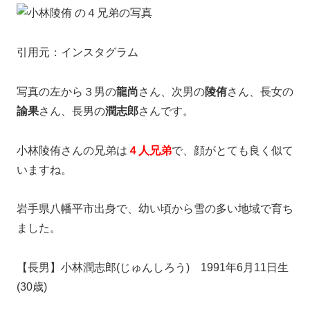
引用元：インスタグラム
写真の左から３男の
龍尚
さん、次男の
陵侑
さん、長女の
諭果
さん、長男の
潤志郎
さんです。
小林陵侑さんの兄弟は
４人兄弟
で、顔がとても良く似て
いますね。
岩手県八幡平市出身で、幼い頃から雪の多い地域で育ち
ました。
【長男】小林潤志郎(じゅんしろう) 1991年6月11日生
(30歳)