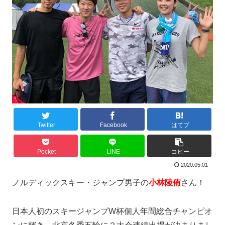
Twitter
Facebook
はてブ
Pocket
LINE
コピー
2020.05.01
ノルディックスキー・ジャンプ男子の
小林陵侑
さん！
日本人初のスキージャンプW杯個人年間総合チャンピオ