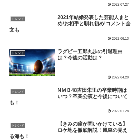
2022.07.27
2021年結婚発表した芸能人まと
トレンド
め!お相手と馴れ初め!コメント全
文も
2022.06.13
ラグビー五郎丸歩の引退理由
トレンド
は？今後の活動は？
2022.04.20
NＭＢ48吉田朱里の卒業時期は
トレンド
いつ？卒業公演と今後について
も！
2022.01.28
【きみの瞳が問いかけている】
トレンド
ロケ地を徹底解説！風車の見え
る海も！