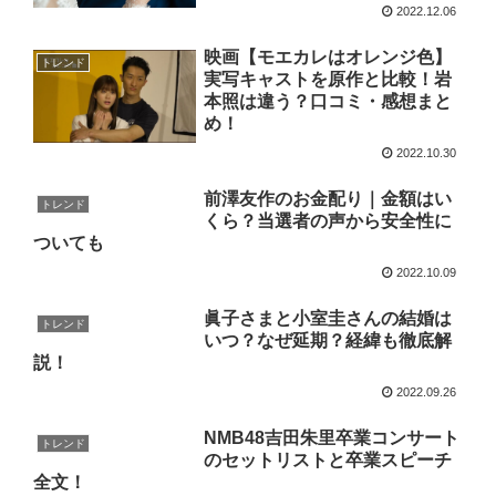
2022.12.06
映画【モエカレはオレンジ色】
トレンド
実写キャストを原作と比較！岩
本照は違う？口コミ・感想まと
め！
2022.10.30
前澤友作のお金配り｜金額はい
トレンド
くら？当選者の声から安全性に
ついても
2022.10.09
眞子さまと小室圭さんの結婚は
トレンド
いつ？なぜ延期？経緯も徹底解
説！
2022.09.26
NMB48吉田朱里卒業コンサート
トレンド
のセットリストと卒業スピーチ
全文！