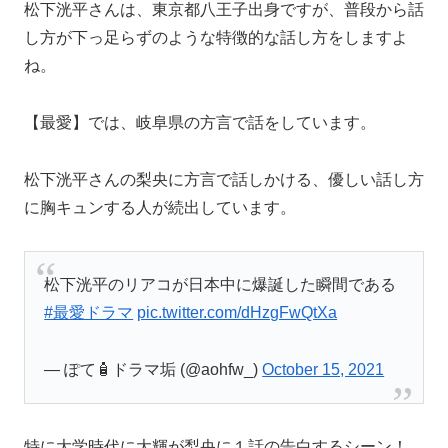
松下洸平さんは、東京都八王子出身ですが、普段から話
し方が下っ足らずのような特徴的な話し方をしますよ
ね。
【最愛】では、岐阜県の方言で話をしています。
松下洸平さんの梨央に方言で話しかける、優しい話し方
に胸キュンする人が続出しています。
松下洸平のリアコが日本中に爆誕した瞬間である
#最愛ドラマ
pic.twitter.com/dHzgFwQtXa
— ぽて🧴ドラマ垢 (@aohfw_)
October 15, 2021
特に大学時代に大輝が梨央に１話の告白するシーン！