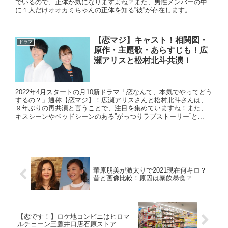
でいるので、正体が気になりますよね？また、男性メンバーの中
に１人だけオオカミちゃんの正体を知る”彼”が存在します。...
【恋マジ】キャスト！相関図・
ドラマ
原作・主題歌・あらすじも！広
瀬アリスと松村北斗共演！
2022年4月スタートの月10新ドラマ「恋なんて、本気でやってどう
するの？」通称【恋マジ】！広瀬アリスさんと松村北斗さんは、
９年ぶりの再共演と言うことで、注目を集めていますね！また、
キスシーンやベッドシーンのある”がっつりラブストーリー”と...
華原朋美が激太りで2021現在何キロ？
昔と画像比較！原因は暴飲暴食？
【恋です！】ロケ地コンビニはヒロマ
ルチェーン三鷹井口店石原ストア