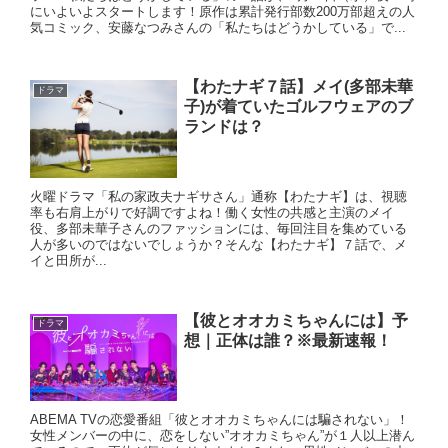
にいよいよスタートします！原作は累計発行部数200万部超えの人
気コミック、安藤なつみさんの「私たちはどうかしている」で...
【わたナギ７話】メイ(多部未華
ドラマ
子)が着ていたゴルフウェアのブ
ランドは？
火曜ドラマ「私の家政夫ナギサさん」通称【わたナギ】は、視聴
率も右肩上がりで好調ですよね！働く女性の共感と主演のメイ
役、多部未華子さんのファッションには、毎回注目を集めている
人が多いのではないでしょうか？そんな【わたナギ】７話で、メ
イと田所が...
【彼とオオカミちゃんには】予
ドラマ
想｜正体は誰？※最新速報！
ABEMA TVの恋愛番組「彼とオオカミちゃんには騙されない」！
女性メンバーの中に、恋をしない”オオカミちゃん”が１人以上潜ん