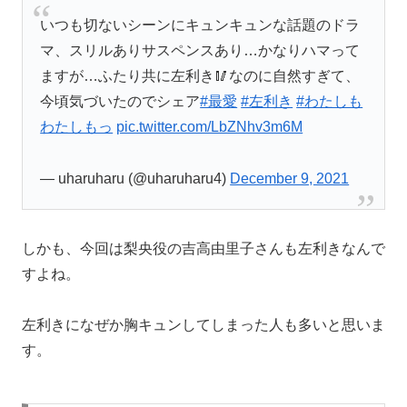
いつも切ないシーンにキュンキュンな話題のドラ
マ、スリルありサスペンスあり…かなりハマって
ますが…ふたり共に左利き🥢なのに自然すぎて、
今頃気づいたのでシェア
#最愛
#左利き
#わたしも
わたしもっ
pic.twitter.com/LbZNhv3m6M
— uharuharu (@uharuharu4)
December 9, 2021
しかも、今回は梨央役の吉高由里子さんも左利きなんで
すよね。
左利きになぜか胸キュンしてしまった人も多いと思いま
す。