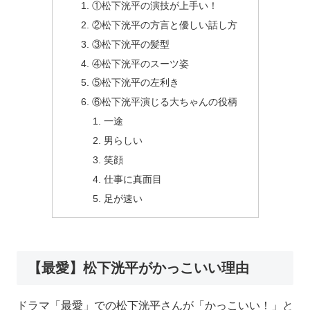
①松下洸平の演技が上手い！
②松下洸平の方言と優しい話し方
③松下洸平の髪型
④松下洸平のスーツ姿
⑤松下洸平の左利き
⑥松下洸平演じる大ちゃんの役柄
一途
男らしい
笑顔
仕事に真面目
足が速い
【最愛】松下洸平がかっこいい理由
ドラマ「最愛」での松下洸平さんが「かっこいい！」と