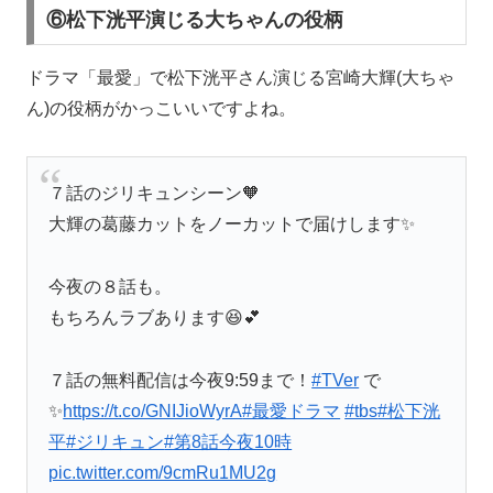
⑥松下洸平演じる大ちゃんの役柄
ドラマ「最愛」で松下洸平さん演じる宮崎大輝(大ちゃ
ん)の役柄がかっこいいですよね。
７話のジリキュンシーン🧡
大輝の葛藤カットをノーカットで届けします✨
今夜の８話も。
もちろんラブあります😆💕
７話の無料配信は今夜9:59まで！
#TVer
で
✨
https://t.co/GNIJioWyrA
#最愛ドラマ
#tbs
#松下洸
平
#ジリキュン
#第8話今夜10時
pic.twitter.com/9cmRu1MU2g