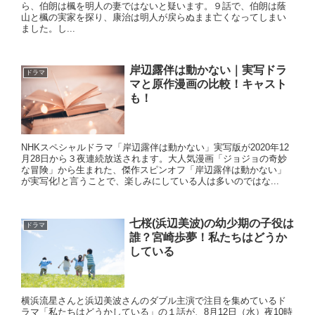
ら、伯朗は楓を明人の妻ではないと疑います。９話で、伯朗は蔭
山と楓の実家を探り、康治は明人が戻らぬまま亡くなってしまい
ました。し...
岸辺露伴は動かない｜実写ドラ
ドラマ
マと原作漫画の比較！キャスト
も！
NHKスペシャルドラマ「岸辺露伴は動かない」実写版が2020年12
月28日から３夜連続放送されます。大人気漫画「ジョジョの奇妙
な冒険」から生まれた、傑作スピンオフ「岸辺露伴は動かない」
が実写化!と言うことで、楽しみにしている人は多いのではな...
七桜(浜辺美波)の幼少期の子役は
ドラマ
誰？宮崎歩夢！私たちはどうか
している
横浜流星さんと浜辺美波さんのダブル主演で注目を集めているド
ラマ「私たちはどうかしている」の１話が、8月12日（水）夜10時