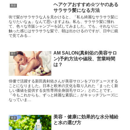
ヘアケアおすすめ☆ツヤのある
美容
サラサラ髪になる方法
街で髪がサラサラな人を見かけると、「私も綺麗なサラサラ髪に
なりたいなぁ」なんて思いますよね。私も、サラサラ髪に憧れ
て、色々な市販シャンプーを試してみました。でも、それなりに
触った感じはサラサラな髪で、朝は出かけるのですが、日中に鏡
で見てみる...
AM SALON(真剣佑の美容サロ
美容
ン)予約方法や値段、営業時間
は？
俳優で活躍する新田真剣佑さんが美容サロンをプロデュースする
ことになりました。日本と欧米の文化を取り入れた「まったく新
しい価値を提供する女性専用全身脱毛サロン」とのことです。
「今もこれからも、ずっと綺麗な素肌に」がキャッチフレーズに
なっていま...
美容・健康に効果的な水分補給
健康
と水の選び方