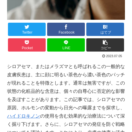
Twitter
Facebook
はてブ
Pocket
LINE
コピー
2023.07.05
シロアセマ、またはメラズマとも呼ばれるこの一般的な
皮膚疾患は、主に顔に明るい茶色から濃い茶色のパッチ
が現れることを特徴とします。通常は無害ですが、この
状態の化粧品的な含意は、個々の自尊心に否定的な影響
を及ぼすことがあります。この記事では、シロアセマの
原因、ホルモンの変動から日光への曝露までを探求し、
ハイドロキノン
の使用を含む効果的な治療法について深
く掘り下げます。さらに、シロアセマの発症を防ぐ戦略