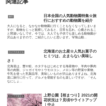
関連記事
日本全国の人気動物園特集☆旅
旅行
行におすすめの動物園を紹介
大人になると、なかなか動物園に行くこともなくなってしまいま
すが、動物をじっと観察してみると、日常を忘れ、心癒されるこ
と間違いなしです。今では、大人でも子供でも楽しめる動物園が
沢山ありますので、ご紹介したいと思います。🐻旭山動...
北海道のお土産☆人気お菓子の
ライフスタイル
ヒミツは、止まらない美味し
さ！
北海道は、蟹や鮭、ホタテをはじめとする海産物や、羊肉や豚肉
等の肉類、ジャガイモやトウモロコシ、メロン等の野菜や果物、
牛乳を使った乳製品等、美味しいものが沢山ありますよね。北海
道に旅行に行って、グルメを堪能するのも楽しいですが、「そん
なにしょ...
上野公園【桜まつり】2021の開
ライフスタイル
花状況は？見頃やライトアップ
｜中止