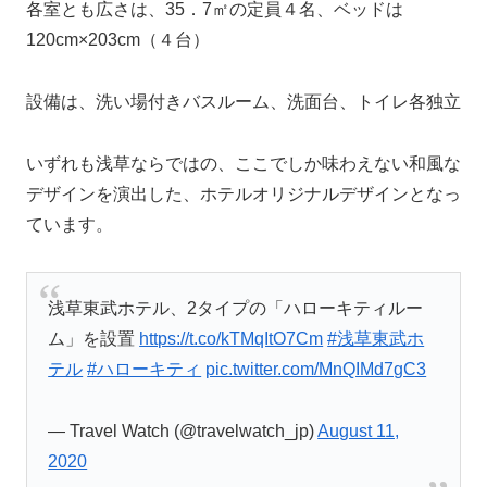
各室とも広さは、35．7㎡の定員４名、ベッドは
120cm×203cm（４台）
設備は、洗い場付きバスルーム、洗面台、トイレ各独立
いずれも浅草ならではの、ここでしか味わえない和風な
デザインを演出した、ホテルオリジナルデザインとなっ
ています。
浅草東武ホテル、2タイプの「ハローキティルー
ム」を設置
https://t.co/kTMqItO7Cm
#浅草東武ホ
テル
#ハローキティ
pic.twitter.com/MnQIMd7gC3
— Travel Watch (@travelwatch_jp)
August 11,
2020