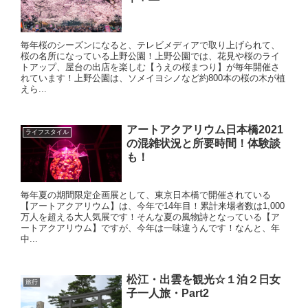
毎年桜のシーズンになると、テレビメディアで取り上げられて、
桜の名所になっている上野公園！上野公園では、花見や桜のライ
トアップ、屋台の出店を楽しむ【うえの桜まつり】が毎年開催さ
れています！上野公園は、ソメイヨシノなど約800本の桜の木が植
えら...
アートアクアリウム日本橋2021
ライフスタイル
の混雑状況と所要時間！体験談
も！
毎年夏の期間限定企画展として、東京日本橋で開催されている
【アートアクアリウム】は、今年で14年目！累計来場者数は1,000
万人を超える大人気展です！そんな夏の風物詩となっている【ア
ートアクアリウム】ですが、今年は一味違うんです！なんと、年
中...
松江・出雲を観光☆１泊２日女
旅行
子一人旅・Part2