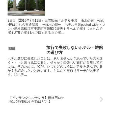
2日目（2019年7月11日）出雲観光「ホテル玉泉 曲水の庭」公式
HPはこちら玉造温泉 〜曲水の庭〜 ホテル玉泉posted with トマ
レバ島根県松江市玉湯町玉造53-2楽天トラベルで探すじゃらんで
探すJTBで探すkntで探するるぶで探...
旅行で失敗しないホテル・旅館
旅行
の選び方
ホテル選びに失敗したことは、ありませんか？思っていたのと違
う・・・と言う風になると、せっかくの楽しい旅行が台無しです
よね。そのために、私が、いつもどのようにホテルを選んでいる
か？を紹介したいと思います。とにかく事前リサーチが大事で
す。①ホテ...
【アンサングシンデレラ】最終回ロケ
地は？喫茶店や河原はどこ？