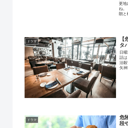
更地
ね。
朗と
【
ドラマ
タ
日曜
話は
治殺
矢神
危
ドラマ
段や