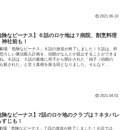
2021.06.10
危険なビーナス】６話のロケ地は？病院、割烹料理
、神社前も！
劇場「危険なビーナス」６話の放送が終了しました！５話は、祥
恐ろしい康治殺人計画を、伯朗がなんとか阻止することができま
ね。６話は、５話の最後に祥子から聞かされた「禎子（伯朗の
も殺された」と言う真相を探る回となりました。そんなド...
2021.04.01
危険なビーナス】7話のロケ地のクラブは？ネタバレ
らすじも！
劇場「危険なビーナス」７話の放送が終了しました！６話では、