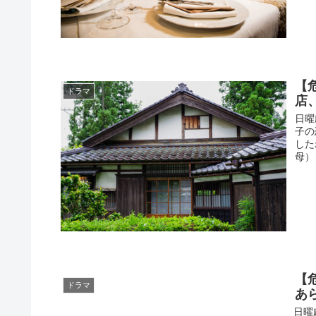
【
ドラマ
店
日曜
子の
した
母）
【
ドラマ
あ
日曜