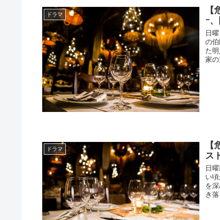
【
ドラマ
ｰ
日曜
の伯
た明
家の
【
ドラマ
ス
日曜
い頃
を深
き落