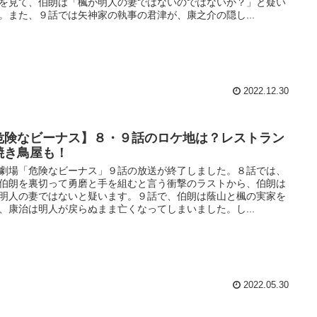
を見て、伯朗は「楓が明人の妻ではないのではないか？」と疑い
。また、９話では矢神家の執事の君津が、康之介の隠し...
2022.12.30
危険なビーナス】８・９話のロケ地は？レストラン
焼き鳥屋も！
劇場「危険なビーナス」９話の放送が終了しました。８話では、
伯朗を裏切って勇磨と手を組むと言う衝撃のラストから、伯朗は
明人の妻ではないと疑います。９話で、伯朗は蔭山と楓の実家を
、康治は明人が戻らぬまま亡くなってしまいました。し...
2022.05.30