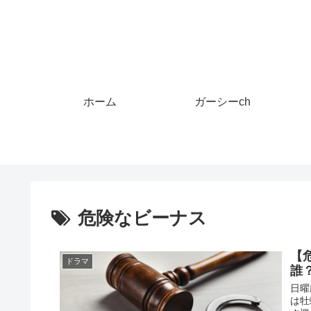
ホーム
ガーシーch
危険なビーナス
【
ドラマ
誰
日曜
は牡