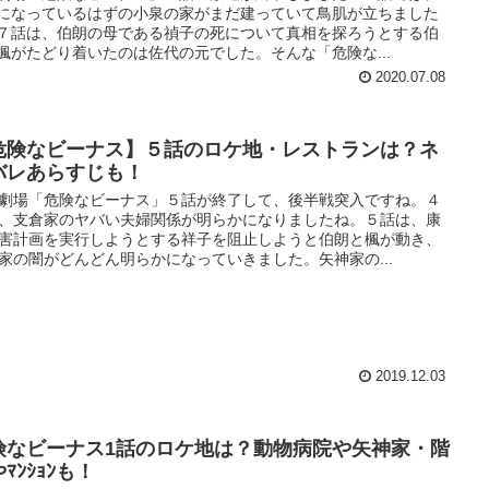
になっているはずの小泉の家がまだ建っていて鳥肌が立ちました
７話は、伯朗の母である禎子の死について真相を探ろうとする伯
楓がたどり着いたのは佐代の元でした。そんな「危険な...
2020.07.08
危険なビーナス】５話のロケ地・レストランは？ネ
バレあらすじも！
劇場「危険なビーナス」５話が終了して、後半戦突入ですね。４
、支倉家のヤバい夫婦関係が明らかになりましたね。５話は、康
害計画を実行しようとする祥子を阻止しようと伯朗と楓が動き、
家の闇がどんどん明らかになっていきました。矢神家の...
2019.12.03
険なビーナス1話のロケ地は？動物病院や矢神家・階
ﾏﾝｼｮﾝも！