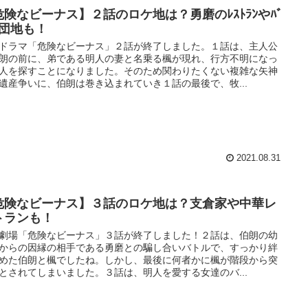
危険なビーナス】２話のロケ地は？勇磨のﾚｽﾄﾗﾝやﾊﾞ
、団地も！
ドラマ「危険なビーナス」２話が終了しました。１話は、主人公
朗の前に、弟である明人の妻と名乗る楓が現れ、行方不明になっ
人を探すことになりました。そのため関わりたくない複雑な矢神
遺産争いに、伯朗は巻き込まれていき１話の最後で、牧...
2021.08.31
危険なビーナス】３話のロケ地は？支倉家や中華レ
トランも！
劇場「危険なビーナス」３話が終了しました！２話は、伯朗の幼
からの因縁の相手である勇磨との騙し合いバトルで、すっかり絆
めた伯朗と楓でしたね。しかし、最後に何者かに楓が階段から突
とされてしまいました。３話は、明人を愛する女達のバ...