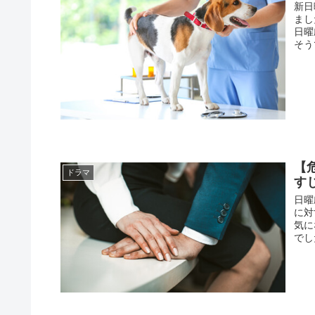
新日
まし
日曜
そう
【
ドラマ
す
日曜
に対
気に
でし