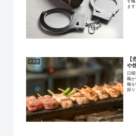
す楓
ます
【
ドラマ
や
日曜
楓が
楓を
探り